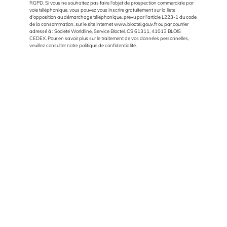
RGPD. Si vous ne souhaitez pas faire l'objet de prospection commerciale par
voie téléphonique, vous pouvez vous inscrire gratuitement sur la liste
d'opposition au démarchage téléphonique, prévu par l'article L223-1 du code
de la consommation, sur le site Internet
www.bloctel.gouv.fr
ou par courrier
adressé à : Société Worldline, Service Bloctel, CS 61311, 41013 BLOIS
CEDEX. Pour en savoir plus sur le traitement de vos données personnelles,
veuillez consulter notre politique de confidentialité.