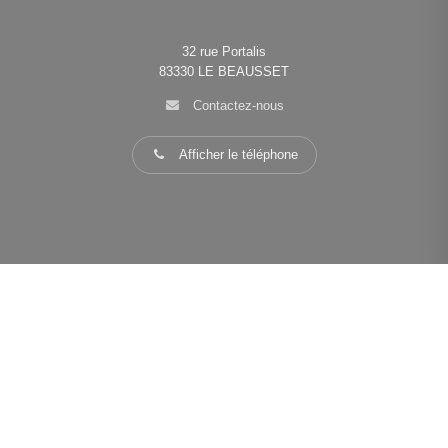
32 rue Portalis
83330
LE BEAUSSET
Contactez-nous
Afficher le téléphone
PLUS D'INFORMATIONS
Confiez-nous votre recherche
Estimation immobilière
Espace Propriétaire
Prix de l'immobilier par ville