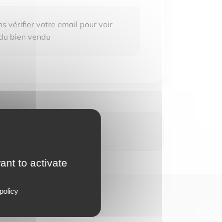
 vérifier votre email pour voir
 du bien vendu
ant to activate
policy