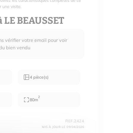
uvrez les caractéristiques complètes de ce
 une visite.
à LE BEAUSSET
 vérifier votre email pour voir
 du bien vendu
4 pièce(s)
2
80m
REF.2424
MIS À JOUR LE 09/04/2026