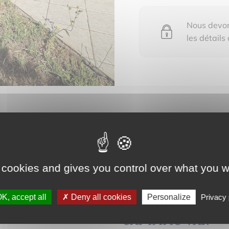
Nous devons
les détails
 pour voir les détails du bien vendu
 cookies and gives you control over what you w
K, accept all
Deny all cookies
Personalize
Privacy 
CAP IMMO VAR