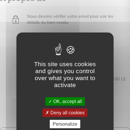
Nous devons vérifier votre email pour voir les
détails du bien vendu
This site uses cookies
CAP IMMO VAR
and gives you control
over what you want to
32, rue Portalis - 83330 LE
activate
BEAUSSET
OK, accept all
Deny all cookies
Personalize