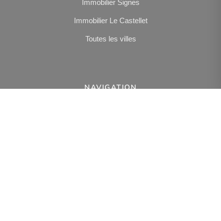
Immobilier Signes
Immobilier Le Castellet
Toutes les villes
NAVIGATION
Gestion Locative
Nous trouver
Partenaires
Présentation