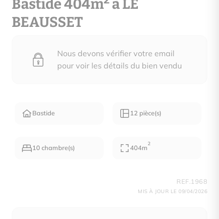
2
Bastide 404m
à LE
BEAUSSET
Nous devons vérifier votre email
pour voir les détails du bien vendu
Bastide
12 pièce(s)
2
10 chambre(s)
404m
REF.1968
MIS À JOUR LE 09/04/2026