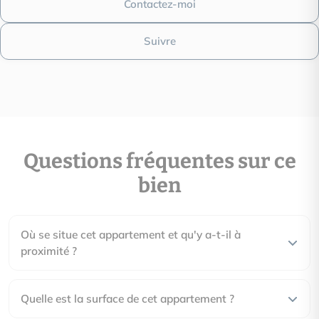
Contactez-moi
logement très émetteur de CO2
Suivre
Date du DPE : Information non communiquée par l'annonceur
Montant estimé des dépenses annuelles d’énergie pour un us
Questions fréquentes sur ce
est de 1270.00€ par an. Prix moyens des énergies indexés en
(abonnement compris)
bien
Où se situe cet appartement et qu'y a-t-il à
proximité ?
Quelle est la surface de cet appartement ?