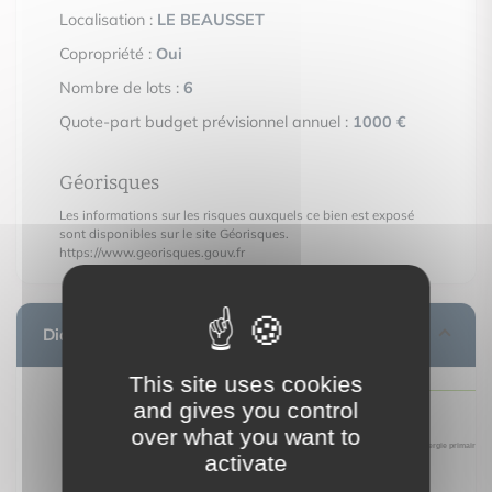
Localisation :
LE BEAUSSET
Copropriété :
Oui
Nombre de lots :
6
Quote-part budget prévisionnel annuel :
1000 €
Géorisques
Les informations sur les risques auxquels ce bien est exposé
sont disponibles sur le site Géorisques.
https://www.georisques.gouv.fr
Diagnostic de performance énergétique
This site uses cookies
and gives you control
over what you want to
activate