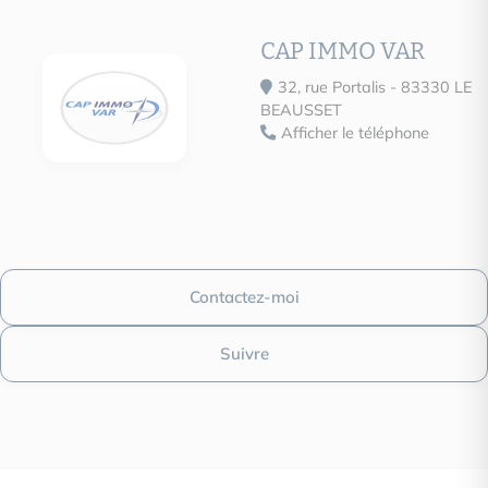
logement extrêmement peu performant
logement peu émetteur de CO2
CAP IMMO VAR
E
A
32, rue Portalis - 83330 LE
B
Émissions GES
BEAUSSET
serre)
C
Afficher le téléphone
8
D
kg CO2/m².an
E
F
G
logement très émetteur de CO2
Contactez-moi
Suivre
Date du DPE : 13/10/2025
Montant estimé des dépenses annuelles d’énergie pour un us