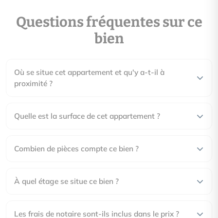
entre 920.00€ et 1280.00€ par an. Prix moyens des énergies i
Questions fréquentes sur ce
31/03/2021 (abonnement compris)
bien
Où se situe cet appartement et qu'y a-t-il à
proximité ?
Quelle est la surface de cet appartement ?
Combien de pièces compte ce bien ?
À quel étage se situe ce bien ?
Les frais de notaire sont-ils inclus dans le prix ?