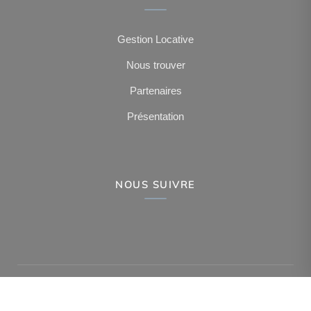
Gestion Locative
Nous trouver
Partenaires
Présentation
NOUS SUIVRE
-
-
-
Mentions légales
Politique de confidentialité
Politique de cookies
-
-
Déclaration d'accessibilité
Barème des honoraires
Analyse des performances