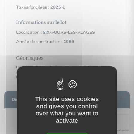
Taxes foncières :
2825 €
Informations sur le lot
Localisation :
SIX-FOURS-LES-PLAGES
Année de construction :
1989
Géorisques
Les informations sur les risques auxquels ce bien est exposé
sont disponibles sur le site Géorisques.
https://www.georisques.gouv.fr
This site uses cookies
Diagnostic de performance énergétique
and gives you control
over what you want to
activate