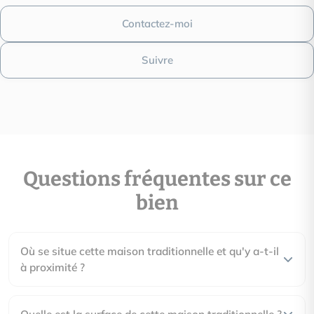
G
Contactez-moi
logement très émetteur de CO2
Suivre
Date du DPE : 06/11/2025
Montant estimé des dépenses annuelles d’énergie pour un us
Questions fréquentes sur ce
entre 2810.00€ et 3870.00€ par an. Prix moyens des énergies
bien
06/11/2025 (abonnement compris)
Où se situe cette maison traditionnelle et qu'y a-t-il
à proximité ?
Quelle est la surface de cette maison traditionnelle ?